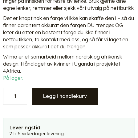
ringer på innsiden for feste av lenke. Bruk gjerne dine
egne lenker, remmer eller sjekk vårt utvalg på nettbutikk.
Det er knapt nok en farge vi ikke kan skaffe den i – så du
finner garantert akkurat den fargen DU trenger. OG
leter du etter en bestemt farge du ikke finner i
nettbutikken, ta kontakt med oss, og så får vi laget en
som passer akkurat det du trenger!
Wilma er et samarbeid mellom nordisk og afrikansk
design. Håndlaget av kvinner i Uganda i prosjektet
4Africa.
På lager.
Wilma
Legg i handlekurv
veske
-
selskapsveske
-
Creamy
Leveringstid
beige
2 til 5 virkedager levering.