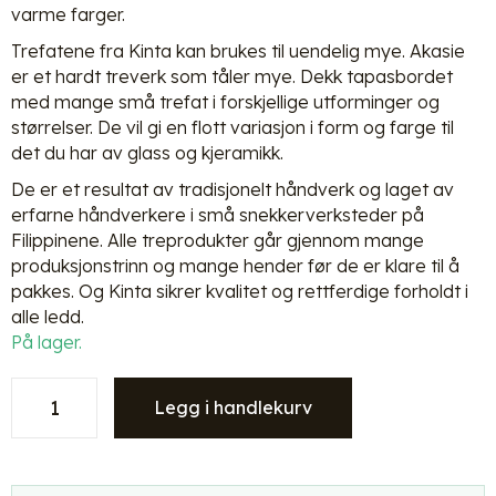
varme farger.
Trefatene fra Kinta kan brukes til uendelig mye. Akasie
er et hardt treverk som tåler mye. Dekk tapasbordet
med mange små trefat i forskjellige utforminger og
størrelser. De vil gi en flott variasjon i form og farge til
det du har av glass og kjeramikk.
De er et resultat av tradisjonelt håndverk og laget av
erfarne håndverkere i små snekkerverksteder på
Filippinene. Alle treprodukter går gjennom mange
produksjonstrinn og mange hender før de er klare til å
pakkes. Og Kinta sikrer kvalitet og rettferdige forholdt i
alle ledd.
På lager.
Kinta
Legg i handlekurv
Ellipse
trefat
i
akasietre