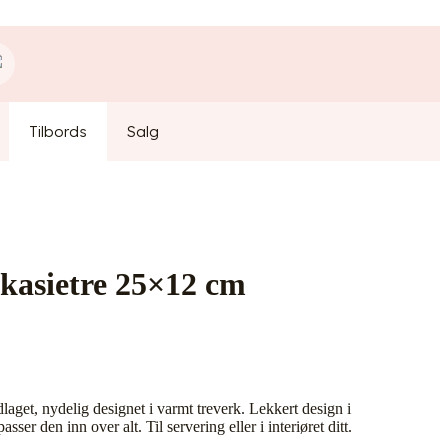
Tilbords
Salg
 akasietre 25×12 cm
ndlaget, nydelig designet i varmt treverk. Lekkert design i
sser den inn over alt. Til servering eller i interiøret ditt.