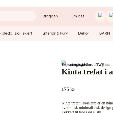
Bloggen
Om oss
– pledd, sjal, skjerf
Interiør & kurv
Dekor
BARN
Kinta trefat i
175
kr
Kinta trefat i akasietre er en hå
kvadratisk minimalistisk design pa
Lekkert til tapas og sushi