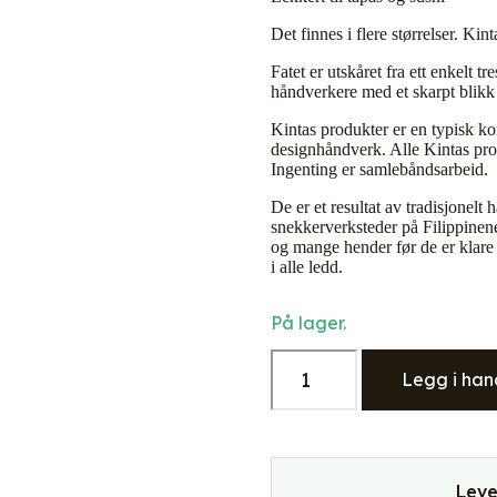
Det finnes i flere størrelser. Kint
Fatet er utskåret fra ett enkelt
håndverkere med et skarpt blikk f
Kintas produkter er en typisk ko
designhåndverk. Alle Kintas prod
Ingenting er samlebåndsarbeid.
De er et resultat av tradisjonelt
snekkerverksteder på Filippinen
og mange hender før de er klare t
i alle ledd.
På lager.
Kinta
trefat
Legg i han
i
akasietre
25x12
cm
antall
Leve