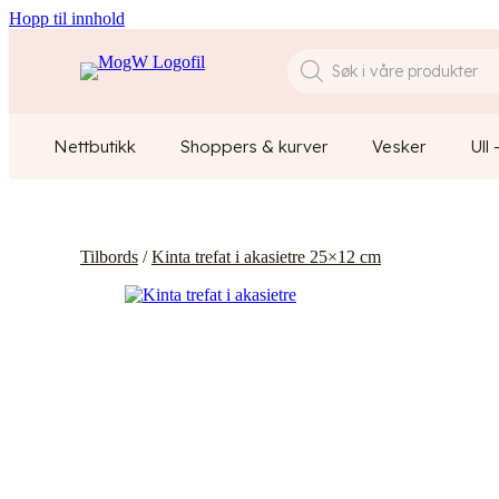
Hopp til innhold
Products
search
Nettbutikk
Shoppers & kurver
Vesker
Ull 
Tilbords
/
Kinta trefat i akasietre 25×12 cm