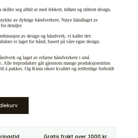
a skiller seg alltid ut med lekkert, tidløst og stilrent design.
 trestykke av dyktige håndverkere. Nøye håndlaget av
or detaljer.
mbinasjon av design og håndverk, vi kaller det:
ukter er laget for hånd, basert på våre egne design.
 håndverk og laget av erfarne håndverkere i små
e. Alle treprodukter går gjennom mange produksjonstrinn
il å pakkes. Og Kinta sikrer kvalitet og rettferdige forholdt
dlekurv
ringstid
Gratis frakt over 1000 kr