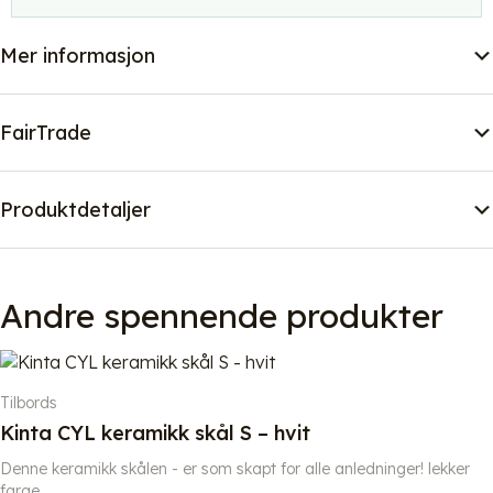
24
cm
Mer informasjon
antall
FairTrade
Produktdetaljer
Andre spennende produkter
Tilbords
Kinta CYL keramikk skål S – hvit
Denne keramikk skålen - er som skapt for alle anledninger! lekker
farge,...