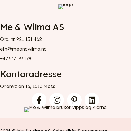
Me & Wilma AS
Org. nr. 921 151 462
elin@meandwilma.no
+47 913 79 179
Kontoradresse
Orionveien 13, 1513 Moss
2026 © Me & Wilma AS.
Salgsvilkår
&
personvern
.