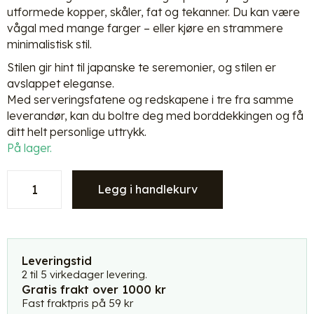
utformede kopper, skåler, fat og tekanner. Du kan være
vågal med mange farger – eller kjøre en strammere
minimalistisk stil.
Stilen gir hint til japanske te seremonier, og stilen er
avslappet eleganse.
Med serveringsfatene og redskapene i tre fra samme
leverandør, kan du boltre deg med borddekkingen og få
ditt helt personlige uttrykk.
På lager.
Kinta
Legg i handlekurv
CYL
keramikkfat
-
ellipse
-
Leveringstid
grey
2 til 5 virkedager levering.
Gratis frakt over 1000 kr
clay
Fast fraktpris på 59 kr
-