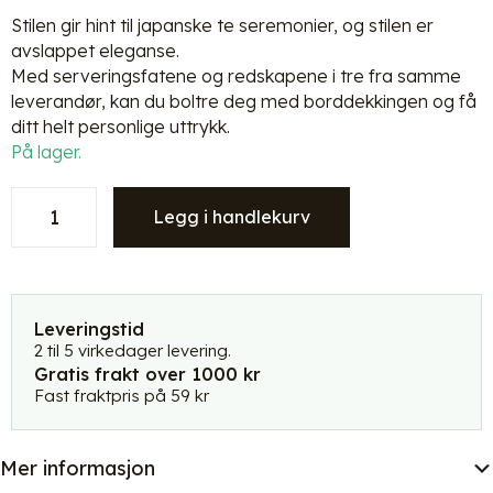
Stilen gir hint til japanske te seremonier, og stilen er
avslappet eleganse.
Med serveringsfatene og redskapene i tre fra samme
leverandør, kan du boltre deg med borddekkingen og få
ditt helt personlige uttrykk.
På lager.
Kinta
Legg i handlekurv
CYL
keramikk
skål
S
-
Leveringstid
hvit
2 til 5 virkedager levering.
Gratis frakt over 1000 kr
antall
Fast fraktpris på 59 kr
Mer informasjon