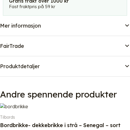
Gratis frakt over 1000 kr
/
Fast fraktpris på 59 kr
brun
antall
Mer informasjon
FairTrade
Produktdetaljer
Andre spennende produkter
Tilbords
Bordbrikke- dekkebrikke i strå – Senegal – sort