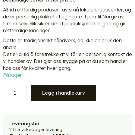
Alltid rettferdig produsert av små lokale produsenter, og
de er personlig plukket ut og hentet hjem til Norge av
Umah selv. Slik sikrer de at produksjonen er god og gir
rettferdige lønninger.
Dette er tradisjonsrikt håndverk, og ikke en er lik den
andre.
Det er alltid å foretrekke at vi får en personlig kontakt de
vi handler av. Det gjør oss trygge på at du som handler
hos oss får kvalitet hver gang.
På lager.
Umah
Legg i handlekurv
rund
bordbrikker
i
rotting
-
Leveringstid
natur
2 til 5 virkedager levering.