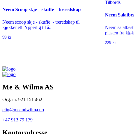
Tilbords
Neem Scoop skje – skuffe – treredskap
Neem Salatbest
Neem scoop skje - skuffe - treredskap til
kjøkkenet! Ypperlig til å...
Neem salatbesti
plasten fra kjøk
99
kr
229
kr
Me & Wilma AS
Org. nr. 921 151 462
elin@meandwilma.no
+47 913 79 179
Kontoradresse