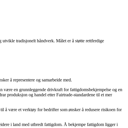
vikle tradisjonelt håndverk. Målet er å støtte rettferdige
nsker å representere og samarbeide med.
an være en grunnleggende drivkraft for fattigdomsbekjempelse og en
drar produksjon og handel etter Fairtrade-standardene til et mer
til å være et verktøy for bedrifter som ønsker å redusere risikoen for
beidere i land med utbredt fattigdom. Å bekjempe fattigdom ligger i