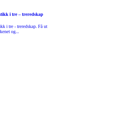
ikk i tre – treredskap
kk i tre - treredskap. Få ut
kenet og...