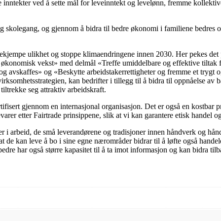
e inntekter ved å sette mål for leveinntekt og levelønn, fremme kollek
g skolegang, og gjennom å bidra til bedre økonomi i familiene bedres o
ekjempe ulikhet og stoppe klimaendringene innen 2030. Her pekes det på
økonomisk vekst» med delmål «Treffe umiddelbare og effektive tiltak fo
g avskaffes» og «Beskytte arbeidstakerrettigheter og fremme et trygt og 
ksomhetsstrategien, kan bedrifter i tillegg til å bidra til oppnåelse av b
ltrekke seg attraktiv arbeidskraft.
ertifisert gjennom en internasjonal organisasjon. Det er også en kostbar 
varer etter Fairtrade prinsippene, slik at vi kan garantere etisk handel o
r i arbeid, de små leverandørene og tradisjoner innen håndverk og håndar
at de kan leve å bo i sine egne nærområder bidrar til å løfte også handel
e har også større kapasitet til å ta imot informasjon og kan bidra tilbak