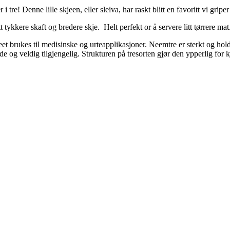
tre! Denne lille skjeen, eller sleiva, har raskt blitt en favoritt vi griper
t tykkere skaft og bredere skje. Helt perfekt or å servere litt tørrere ma
eet
brukes
til
medisinske
og
urteapplikasjoner
.
Neemtre
er
sterkt
og
hold
 og veldig tilgjengelig. Strukturen på tresorten gjør den ypperlig for 