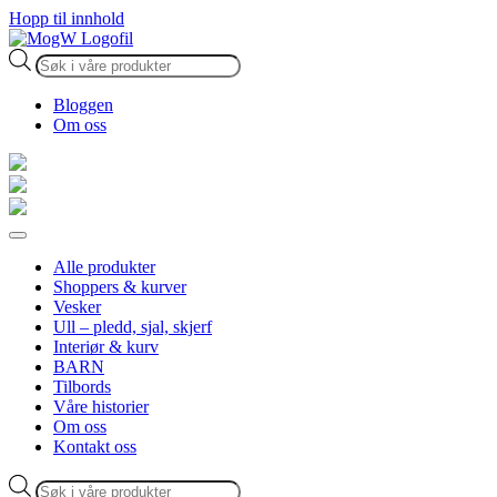
Hopp til innhold
Products
search
Bloggen
Om oss
Alle produkter
Shoppers & kurver
Vesker
Ull – pledd, sjal, skjerf
Interiør & kurv
BARN
Tilbords
Våre historier
Om oss
Kontakt oss
Products