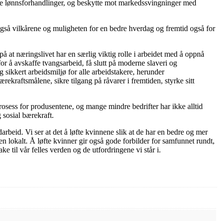
tive lønnsforhandlinger, og beskytte mot markedssvingninger med
gså vilkårene og muligheten for en bedre hverdag og fremtid også for
 at næringslivet har en særlig viktig rolle i arbeidet med å oppnå
r å avskaffe tvangsarbeid, få slutt på moderne slaveri og
sikkert arbeidsmiljø for alle arbeidstakere, herunder
ærekraftsmålene, sikre tilgang på råvarer i fremtiden, styrke sitt
prosess for produsentene, og mange mindre bedrifter har ikke alltid
g sosial bærekraft.
beid. Vi ser at det å løfte kvinnene slik at de har en bedre og mer
en lokalt. Å løfte kvinner gir også gode forbilder for samfunnet rundt,
e til vår felles verden og de utfordringene vi står i.