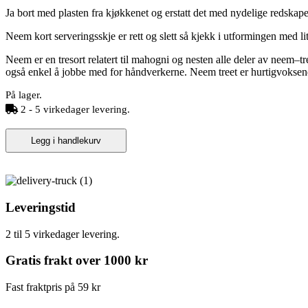
Ja bort med plasten fra kjøkkenet og erstatt det med nydelige redskaper i 
Neem kort serveringsskje er rett og slett så kjekk i utformingen med lit
Neem er en tresort
relatert
til
mahogni
og
nesten
alle
deler
av
neem
–
tr
også enkel å jobbe med for håndverkerne. Neem treet er hurtigvoksende
På lager.
2 - 5 virkedager levering.
Neem
Legg i handlekurv
kort
serveringsskje
-
treredskap
antall
Leveringstid
2 til 5 virkedager levering.
Gratis frakt over 1000 kr
Fast fraktpris på 59 kr