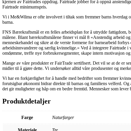
kjernen av Fairtrades oppdrag. Fairtrade jobber for å oppnå anstendig
Fairtrade minimumspris.
Vi i Me&Wilma er ofte involvert i tiltak som fremmer barns hverdag o
barna.
FNS Bærekraftsmål er en felles arbeidsplan for å utrydde fattigdom, b
målene. Blant bærekraftsmålene finner vi mål 8 «Anstendig arbeid og 
menneskehandel og sikre at de verste formene for barnearbeid forbys o
arbeidsinnvandrere og særlig kvinnelige.» Ved å integrere Fairtrade i vir
omdømme, treffe nye forbrukersegmenter, skape intern motivasjon og ti
Mange av våre produkter er FairTrade sertifisert. Det vil se at de er s
midler til å gjøre dette. Vi undersøker alltid våre produsenter og merke
Vi har en forkjærlighet for å handle med bedrifter som fremmer kvinne
forutsigbar økonomi bidrar direkte til barnas og familiens velferd. Og 
det gir muligheter og håp om en bedre fremtid. Mennesker som lever bedr
Produktdetaljer
Farge
Naturfarger
Materiale
Tre