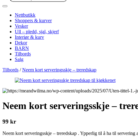
search
Nettbutikk
Shoppers & kurver
Vesker
Ull – pledd, sjal, skjerf
Interiør & kurv
Dekor
BARN
Tilbords
Salg
Tilbords
/
Neem kort serveringsskje – treredskap
Neem kort serveringsskje – tre
99
kr
Neem kort serveringsskje – treredskap . Ypperlig til å ha til servering a