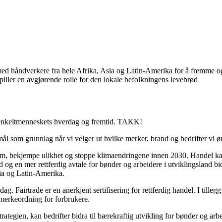
d håndverkere fra hele Afrika, Asia og Latin-Amerika for å fremme og ut
iller en avgjørende rolle for den lokale befolkningens levebrød
il enkeltmenneskets hverdag og fremtid. TAKK!
 som grunnlag når vi velger ut hvilke merker, brand og bedrifter vi ø
gdom, bekjempe ulikhet og stoppe klimaendringene innen 2030. Handel k
 og en mer rettferdig avtale for bønder og arbeidere i utviklingsland bi
sia og Latin-Amerika.
 Fairtrade er en anerkjent sertifisering for rettferdig handel. I tillegg 
 merkeordning for forbrukere.
rategien, kan bedrifter bidra til bærekraftig utvikling for bønder og ar