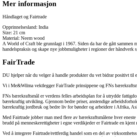
Mer informasjon
Håndlaget og Fairtrade
Opprinnelsesland: India
Size: 21 cm
Material: Neem wood
A World of Craft ble grunnlagt i 1967. Siden da har de gått sammen me
handelspraksis og skape nye jobbmuligheter i regioner der håndverk sp
FairTrade
DU hjelper når du velger å handle produkter du vet bidrar positivt t
Vi i Me&Wilma vektlegger FairTrade prinsippene og FNs bærekraftsmål
FNs bærekraftsmål er verdens felles arbeidsplan for å utrydde fatti
bærekraftig utvikling. Gjennom bedre priser, anstendige arbeidsforhold
bærekraftig jordbruk og bedre liv for bønder og arbeidere i Afrika, A
Med Fairtrade jobber man med flere av bærekraftsmålene hver eneste dag.
brudd på menneskerettigheter i egne verdikjeder er Fairtrade en kjent
Ved å integrere Fairtrade/rettferdig handel som en del av virksomhetsst