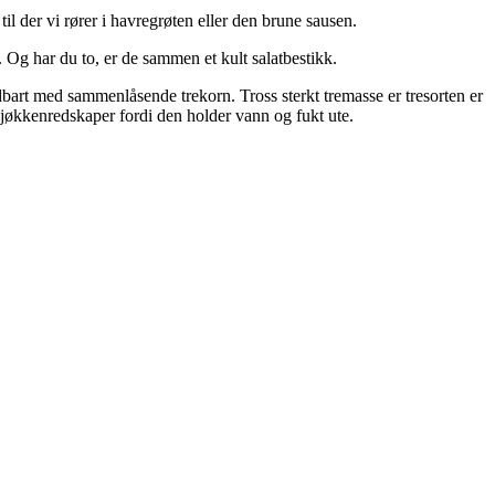
 til der vi rører i havregrøten eller den brune sausen.
t. Og har du to, er de sammen et kult salatbestikk.
bart
med
sammenlåsende
trekorn
.
Tross sterkt tremasse er tresorten er
kjøkkenredskaper fordi den holder vann og fukt ute.