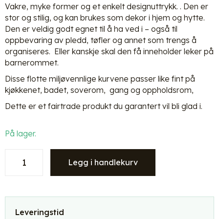
Vakre, myke former og et enkelt designuttrykk. . Den er
stor og stilig, og kan brukes som dekor i hjem og hytte.
Den er veldig godt egnet til å ha ved i – også til
oppbevaring av pledd, tøfler og annet som trengs å
organiseres. Eller kanskje skal den få inneholder leker på
barnerommet.
Disse flotte miljøvennlige kurvene passer like fint på
kjøkkenet, badet, soverom, gang og oppholdsrom,
Dette er et fairtrade produkt du garantert vil bli glad i.
På lager.
Mifuko
Legg i handlekurv
Basket
-
kurv
-
White
Leveringstid