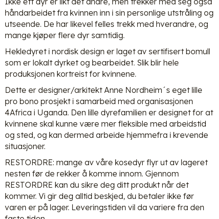
Ikke ett dyr er likt det andre, men trekker med seg også
håndarbeidet fra kvinnen inn i sin personlige utstråling og
utseende. De har likevel felles trekk med hverandre, og
mange kjøper flere dyr samtidig.
Hekledyret i nordisk design er laget av sertifisert bomull
som er lokalt dyrket og bearbeidet. Slik blir hele
produksjonen kortreist for kvinnene.
Dette er designer/arkitekt Anne Nordheim´s eget lille
pro bono prosjekt i samarbeid med organisasjonen
4Africa i Uganda. Den lille dyrefamilien er designet for at
kvinnene skal kunne være mer fleksible med arbeidstid
og sted, og kan dermed arbeide hjemmefra i krevende
situasjoner.
RESTORDRE: mange av våre kosedyr flyr ut av lageret
nesten før de rekker å komme innom. Gjennom
RESTORDRE kan du sikre deg ditt produkt når det
kommer. Vi gir deg alltid beskjed, du betaler ikke før
varen er på lager. Leveringstiden vil da variere fra den
faste tiden.