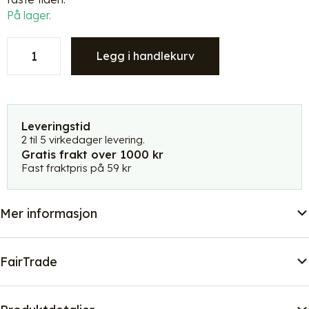
På lager.
Kosedyr
Legg i handlekurv
Flode
Flodhest
-
4africa
for
Leveringstid
Me
2 til 5 virkedager levering.
Gratis frakt over 1000 kr
&
Fast fraktpris på 59 kr
Wilma
antall
Mer informasjon
FairTrade