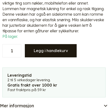
viktige ting som nøkler, mobiltelefon eller annet.
Lommen har magnetisk lukning for enkel og rask tilgang.
Denne vesken har også en sidelomme som kan romme
en vannflaske, og har elastisk snøring. Milo skulderveske
har justerbar skulderrem for å gjøre vesken lett å
tilpasse for enten gåturer eller sykkelturer.
På lager.
Kintobe
Legg i handlekurv
Milo
Tote
bag
crossbody
-
Leveringstid
aubergine
2 til 5 virkedager levering.
Gratis frakt over 1000 kr
antall
Fast fraktpris på 59 kr
Mer informasjon