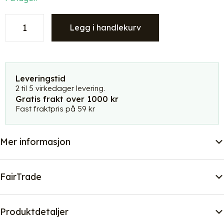
Kinta
Legg i handlekurv
farget
treskål
-
lys
grå
Leveringstid
-
2 til 5 virkedager levering.
Gratis frakt over 1000 kr
Small
Fast fraktpris på 59 kr
antall
Mer informasjon
FairTrade
Produktdetaljer