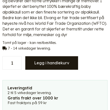
og bevarer det flotte uttrykket i mange år fremover. I
skjerfet er det benyttet 100% bærekraftig baby
alpakkaull som er den fineste sortering av alpakkaull.
Bedre kan det ikke bli. Elvang er fair trade sertifisert på
høyeste nivå hos World Fair Trade Organization (WFTO).
Det er en garanti for at skjerfet er fremstilt under rette
forhold for miljø, mennesker og dyr
Tomt på lager - kan restbestilles.
7 - 14 virkedager levering.
Elvang
Legg i handlekurv
Tokyo
skjerf
i
alpakka
ull
Leveringstid
-
2 til 5 virkedager levering.
Gratis frakt over 1000 kr
latte
Fast fraktpris på 59 kr
beige
antall