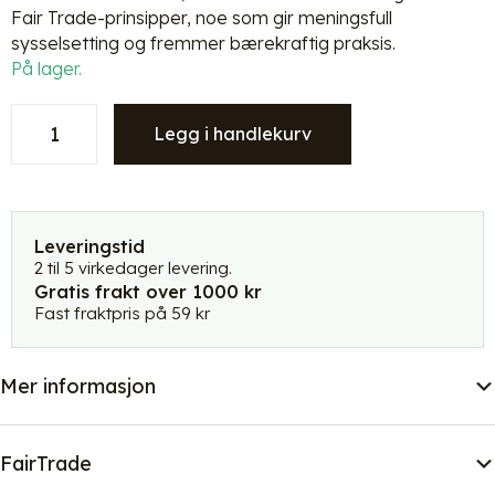
Fair Trade-prinsipper, noe som gir meningsfull
sysselsetting og fremmer bærekraftig praksis.
På lager.
Mifuko
Legg i handlekurv
DekorFugl
-
Savanneråke
-2116
antall
Leveringstid
2 til 5 virkedager levering.
Gratis frakt over 1000 kr
Fast fraktpris på 59 kr
Mer informasjon
FairTrade