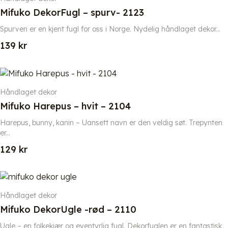
Mifuko DekorFugl – spurv- 2123
Spurven er en kjent fugl for oss i Norge. Nydelig håndlaget dekor...
139
kr
Håndlaget dekor
Mifuko Harepus – hvit – 2104
Harepus, bunny, kanin – Uansett navn er den veldig søt. Trepynten
er...
129
kr
Håndlaget dekor
Mifuko DekorUgle -rød – 2110
Ugle – en folkekjær og eventyrlig fugl. Dekorfuglen er en fantastisk