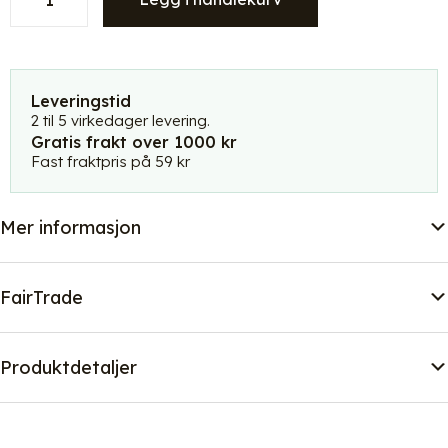
kurv
med
flatt
lokk
-
Leveringstid
hvit/sort
2 til 5 virkedager levering.
Gratis frakt over 1000 kr
stripet
Fast fraktpris på 59 kr
-
stor
antall
Mer informasjon
FairTrade
Produktdetaljer