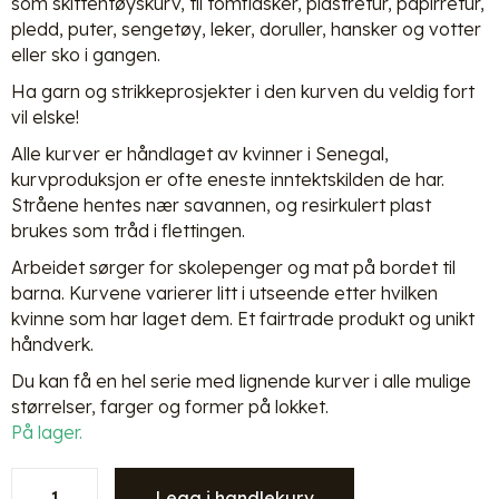
som skittentøyskurv, til tomflasker, plastretur, papirretur,
pledd, puter, sengetøy, leker, doruller, hansker og votter
eller sko i gangen.
Ha garn og strikkeprosjekter i den kurven du veldig fort
vil elske!
Alle kurver er håndlaget av kvinner i Senegal,
kurvproduksjon er ofte eneste inntektskilden de har.
Stråene hentes nær savannen, og resirkulert plast
brukes som tråd i flettingen.
Arbeidet sørger for skolepenger og mat på bordet til
barna. Kurvene varierer litt i utseende etter hvilken
kvinne som har laget dem. Et fairtrade produkt og unikt
håndverk.
Du kan få en hel serie med lignende kurver i alle mulige
størrelser, farger og former på lokket.
På lager.
Afrikansk
Legg i handlekurv