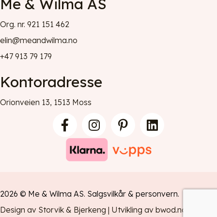
Me & Wilma AS
Org. nr. 921 151 462
elin@meandwilma.no
+47 913 79 179
Kontoradresse
Orionveien 13, 1513 Moss
2026 © Me & Wilma AS.
Salgsvilkår
&
personvern
.
Design av Storvik & Bjerkeng
|
Utvikling av bwod.no