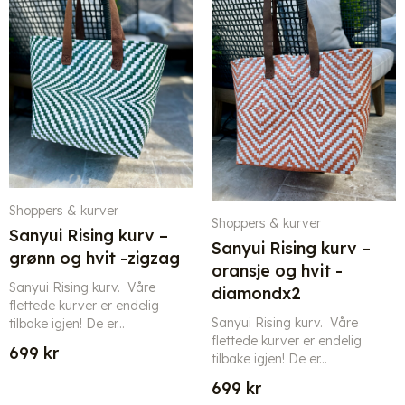
Shoppers & kurver
Shoppers & kurver
Sanyui Rising kurv –
Sanyui Rising kurv –
grønn og hvit -zigzag
oransje og hvit -
Sanyui Rising kurv. Våre
diamondx2
flettede kurver er endelig
Sanyui Rising kurv. Våre
tilbake igjen! De er...
flettede kurver er endelig
699
kr
tilbake igjen! De er...
699
kr